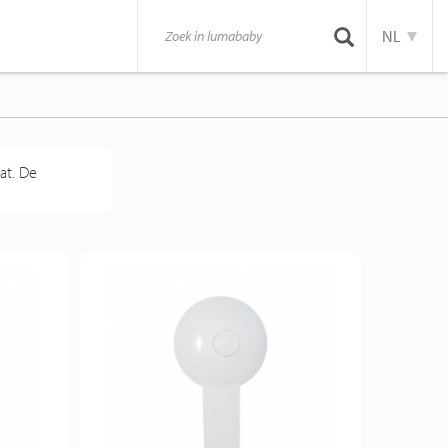
NL
at. De