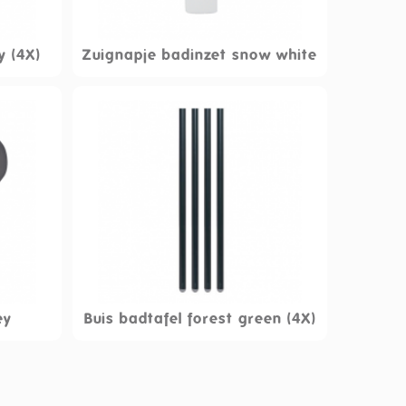
y (4X)
Zuignapje badinzet snow white
ey
Buis badtafel forest green (4X)