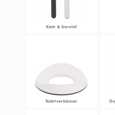
Kam & borstel
Toiletverkleiner
Di