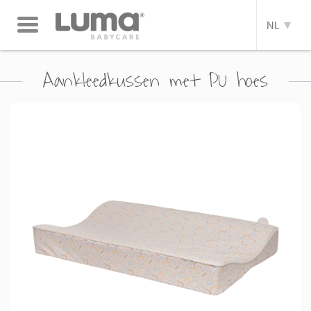
Toggle
NL
navigation
Aankleedkussen met PU hoes