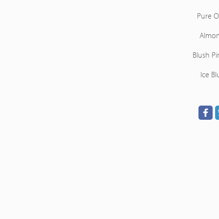
Pure O
Almo
Blush Pi
Ice Bl