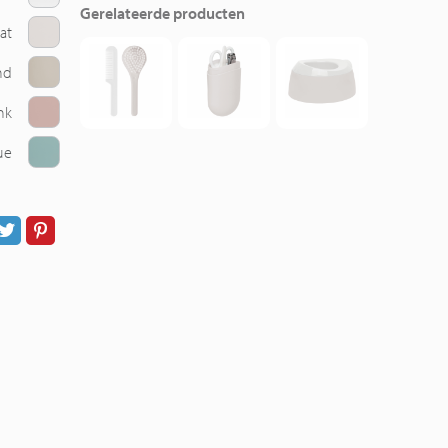
Gerelateerde producten
at
nd
nk
ue