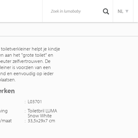
NL
oiletverkleiner helpt je kindje
n aan het "grote toilet" en
peuter zelfvertrouwen. De
kleiner is voorzien van een
 rand en eenvoudig op ieder
 plaatsen.
erken
:
L03701
ving
:
Toiletbril LUMA
Snow White
g/maat
:
33,5x29x7 cm