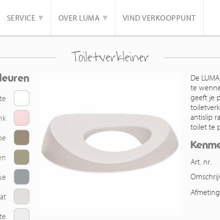
SERVICE
OVER LUMA
VIND VERKOOPPUNT
Toiletverkleiner
leuren
De LUMA t
te wenne
geeft je 
te
toiletver
antislip
nk
toilet te
pe
Kenm
en
Art. nr.
Omschrij
ue
Afmetin
at
te