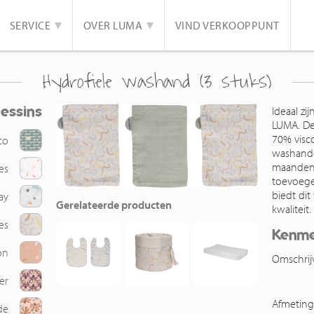
SERVICE
OVER LUMA
VIND VERKOOPPUNT
Hydrofiele washand (3 stuks)
essins
Ideaal zi
LUMA. De
70% visc
co
washande
maanden 
es
toevoege
biedt dit
ay
Gerelateerde producten
kwaliteit.
es
Kenm
on
Omschrij
er
Afmetin
de