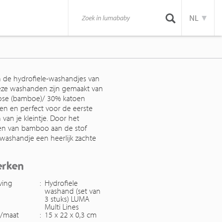
NL
jn de hydrofiele-washandjes van
ze washanden zijn gemaakt van
ose (bamboe)/ 30% katoen
n en perfect voor de eerste
van je kleintje. Door het
n van bamboo aan de stof
 washandje een heerlijk zachte
erken
ving
:
Hydrofiele
washand (set van
3 stuks) LUMA
Multi Lines
g/maat
:
15 x 22 x 0,3 cm