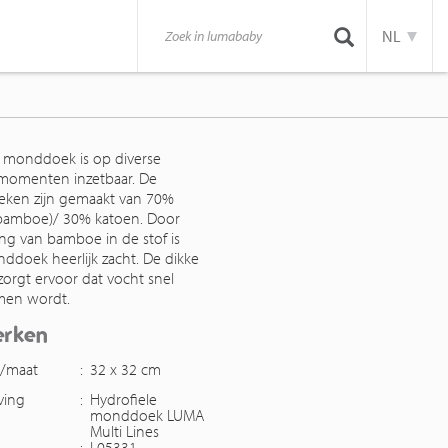
NL
monddoek is op diverse
momenten inzetbaar. De
ken zijn gemaakt van 70%
(bamboe)/ 30% katoen. Door
ng van bamboe in de stof is
ddoek heerlijk zacht. De dikke
 zorgt ervoor dat vocht snel
en wordt.
erken
g/maat
:
32 x 32 cm
ving
:
Hydrofiele
monddoek LUMA
Multi Lines
:
L05331