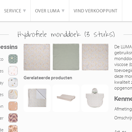
SERVICE
OVER LUMA
VIND VERKOOPPUNT
Hydrofiele monddoek (3 stuks)
essins
De LUMA 
gebruiks
monddoe
co
viscose 
toevoegi
es
deze mon
Gerelateerde producten
kwaliteit
ay
opgenom
es
Kenm
on
Afmetin
Omschrij
er
de
Art. nr.