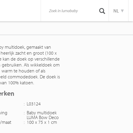
NL
y multidoek, gemaakt van
 heerlijk zacht en groot (100 x
Je kan de doek op verschillende
 gebruiken. Als wikkeldoek om
je warm te houden of als
eeld commodedoek. De doek is
van 100% katoen.
erken
:
L03124
ving
:
Baby multidoek
LUMA Bow Deco
g/maat
:
100 x 75 x 1 cm