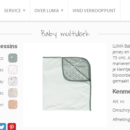
SERVICE
OVER LUMA
VIND VERKOOPPUNT
Baby multidoek
essins
LUMA Bab
jersey en
75 cm). 
co
manieren
je kleint
es
bijvoorb
gemaakt 
ay
Kenm
es
Art. nr.
on
Omschrij
Afmetin