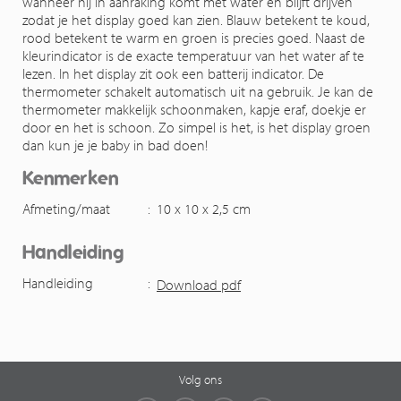
wanneer hij in aanraking komt met water en blijft drijven
zodat je het display goed kan zien. Blauw betekent te koud,
rood betekent te warm en groen is precies goed. Naast de
kleurindicator is de exacte temperatuur van het water af te
lezen. In het display zit ook een batterij indicator. De
thermometer schakelt automatisch uit na gebruik. Je kan de
thermometer makkelijk schoonmaken, kapje eraf, doekje er
door en het is schoon. Zo simpel is het, is het display groen
dan kun je je baby in bad doen!
Kenmerken
Afmeting/maat
:
10 x 10 x 2,5 cm
Handleiding
Handleiding
:
Download pdf
Volg ons