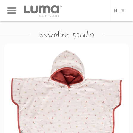
Toggle
NL
navigation
Hydrofiele poncho